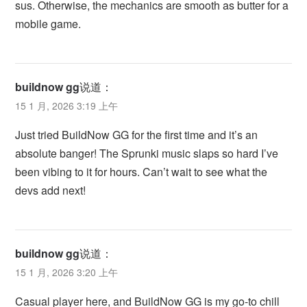
sus. Otherwise, the mechanics are smooth as butter for a
mobile game.
buildnow gg
说道：
15 1 月, 2026 3:19 上午
Just tried BuildNow GG for the first time and it’s an
absolute banger! The Sprunki music slaps so hard I’ve
been vibing to it for hours. Can’t wait to see what the
devs add next!
buildnow gg
说道：
15 1 月, 2026 3:20 上午
Casual player here, and BuildNow GG is my go-to chill