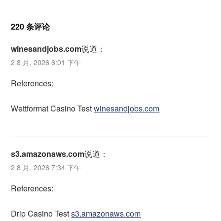
220 条评论
winesandjobs.com
说道：
2 8 月, 2026 6:01 下午
References:
Wettformat Casino Test
winesandjobs.com
s3.amazonaws.com
说道：
2 8 月, 2026 7:34 下午
References:
Drip Casino Test
s3.amazonaws.com