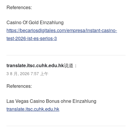
References:
Casino Of Gold Einzahlung
https://becariosdigitales.com/empresa/instant-casino-
test-2026-ist-es-serios-3
translate.itsc.cuhk.edu.hk
说道：
3 8 月, 2026 7:57 上午
References:
Las Vegas Casino Bonus ohne Einzahlung
translate.itsc.cuhk.edu.hk