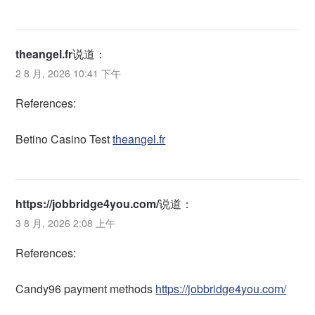
theangel.fr
说道：
2 8 月, 2026 10:41 下午
References:
Betino Casino Test
theangel.fr
https://jobbridge4you.com/
说道：
3 8 月, 2026 2:08 上午
References:
Candy96 payment methods
https://jobbridge4you.com/